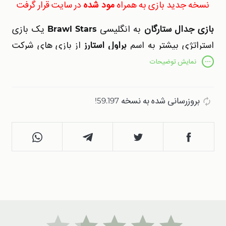
نسخه جدید بازی به همراه
مود شده
در سایت قرار گرفت
بازی
جدال ستارگان
به انگلیسی
Brawl Stars
یک بازی
استراتژی بیشتر به اسم
براول استارز
از بازی های شرکت
سوپرسل است که توسعه یافته و پس از انتشار تیم میهن
نمایش
توضیحات
اپ برای دانلود در اختیار شما کاربران عزیز قرار داده است
این
بازی
به صورت تک نفره و انلاین میباشدو نحوه
بازی
بروزرسانی شده به نسخه 59.197!
به صورت انفرادی به کشتن دشمنان خود میپردازید با
شلیک تفنگ دولول به نابودی غول های بفنش میپردازید
برای
دانلود بازی
جدال ستارگان
هک شده
میتوانید از سایر
سایت های دانلود
بازی
مود اقدام کنید سایت میهن اپ
نسخه
بازی جدال ستارگان بی نهایت
را پیشنهاد نمی کند
در ادامه به ویژگی های بازی
Brawl Stars
میپردازیم.