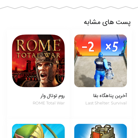
تاکنون ایستاده است. برنده همه را!
این یک بازی کاملا جدید Brawl است! مهارت های خود در
پست های مشابه
فوتبال / فوتبال را به رخ بکشید و دو گل قبل از تیم دیگر به
ثمر برسانید. در اینجا هیچ کارت قرمز وجود ندارد.
برای بدست آوردن ستاره ها مخالفان را بیرون بیاورید ، اما
اجازه ندهید شما را انتخاب کنند. تیمی که بیشترین ستاره
را دارد در این مسابقه برنده می شود!
از تیم ایمن خود محافظت کنید و سعی کنید حریفان خود را
باز کنید. برای دزدکی حرکت کردن ، انفجار و روشن کردن راه
آخرین پناهگاه بقا
روم توتال وار
خود به گنجینه دشمن ، به نقشه بروید.
ROME Total War
Last Shelter: Survival
رویدادهای ویژه: حالت های ویژه PvE و PvP با مدت زمان
محدود.
چالش با مسابقات مقدماتی درون بازی به صحنه ورزش
های Brawl Stars بپیوندید!