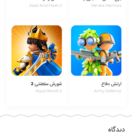
Steel And Flesh 2
We Are Warriors
ارتش دفاع
شورش سلطنتی 2
Royal Revolt 2
Army Defence
دیدگاه