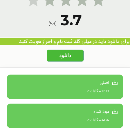
3.7
)
53
(
برای دانلود باید در میلی گلد ثبت نام و احراز هویت کنید
ویژگی های بازی جدال ستارگان اندروید
دانلود
تیم حریف شوید و تیم حریف را استراتژیک کنید. 10 جواهر
را جمع کنید و نگه دارید تا برنده شوید ، اما شکسته شوید و
اصلی
سنگهای خود را گم کنید.
1199 مگابایت
مرحله نهایی مسابقات (انفرادی / دو نفره): نبرد رویال سبک
بقا. برای Brawler خود نیرو را جمع کنید. دوست خود را
مود شده
بگیرید یا انفرادی بازی کنید –
484 مگابایت
آخرین جدال دعوایی باشید که در ردیف ترین جنگ رویال