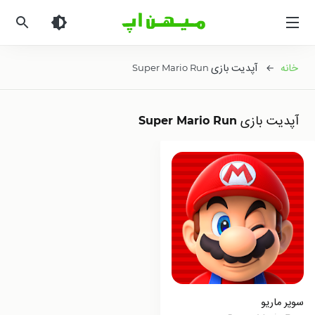
میهن
اپ
|
دانلود
خانه
← آپدیت بازی Super Mario Run
بازی
اندروید
و
آپدیت بازی Super Mario Run
برنامه
اندروید
سوپر ماریو