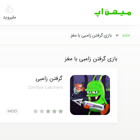
میهن
اپ
ملیروید
|
دانلود
خانه
← بازی گرفتن زامبی با مغز
بازی
اندروید
و
برنامه
بازی گرفتن زامبی با مغز
اندروید
گرفتن زامبی
Zombie Catchers