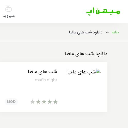
میهن
اپ
ملیروید
|
دانلود
خانه
← دانلود شب های مافیا
بازی
اندروید
و
برنامه
دانلود شب های مافیا
اندروید
شب های مافیا
mafia night