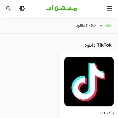
میهن
اپ
|
دانلود
خانه
← TikTok دانلود
بازی
اندروید
و
TikTok دانلود
برنامه
اندروید
تیک تاک