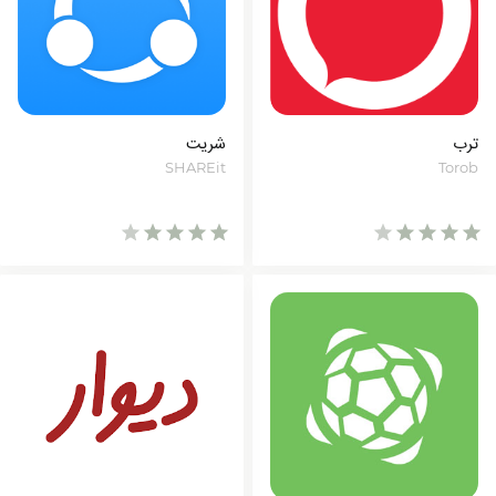
ترب
شریت
SHAREit
Torob