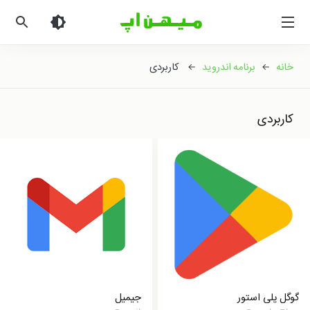
میهن
اپ
|
دانلود
خانه
←
برنامه اندروید
← کاربردی
بازی
اندروید
و
کاربردی
برنامه
اندروید
گوگل پلی استور
جیمیل