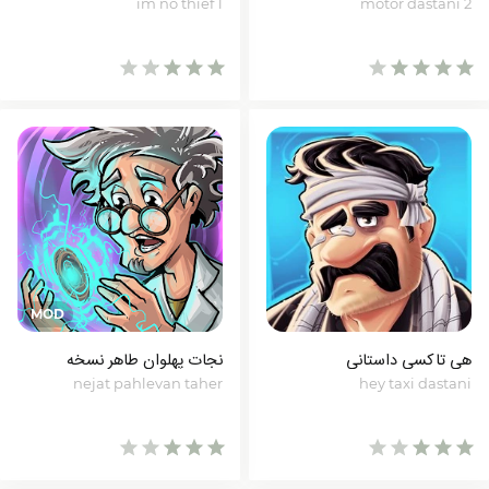
im no thief 1
motor dastani 2
هی تاکسی داستانی
نجات پهلوان طاهر نسخه
nejat pahlevan taher
hey taxi dastani