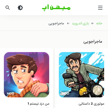
میهن
اپ
|
دانلود
خانه
←
بازی اندروید
← ماجراجویی
بازی
اندروید
و
ماجراجویی
برنامه
اندروید
موتوری 2 داستانی
من دزد نیستم 1