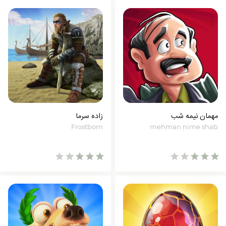
مهمان نیمه شب
زاده سرما
Frostborn
mehman nime shab