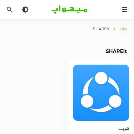
میهن
اپ
|
دانلود
خانه
← SHAREit
بازی
اندروید
و
SHAREit
برنامه
اندروید
شریت