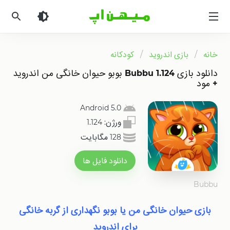
میهن
اپ
|
دانلود
خانه
بازی اندروید
کودکانه
بازی
اندروید
دانلود بازی 1.124 Bubbu بوبو حیوان خانگی من اندروید
و
+ مود
برنامه
اندروید
Android 5.0
ورژن:
1.124
128 مگابایت
دانلود فایل ها
مود
Bubbu
بازی حیوان خانگی من یا بوبو
نگهداری از گربه خانگی
برای اندروید