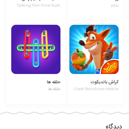
Talking Tom Time Rush
pou
– مدیریت خانه Bubbu: علاوه بر مراقبت از گربه، شما
می‌توانید خانه او را تزئین کنید. از لوازم دکوراسیونی
مختلف برای ایجاد یک محیط دلنشین و متفاوت استفاده
کنید.
– حوزه‌های مختلف فعالیت:با امکاناتی مانند کار در باغچه،
تغذیه، بازی با گربه و سایر فعالیت‌ها، این بازی تنوع زیادی
به کارهای روزمره Bubbu اضافه کرده است.
کراش باندیکوت
حلقه ها
– ویژگی‌های گرافیکی: با گرافیک بالا و طراحی زیبا،
Crash Bandicoot Mobile
حلقه ها
Bubbu – حیوان خانگی مجازی، یک تجربه بصری دلپذیر
ارائه می‌دهد.
با دریافت نسخه‌های معمولی و مود شده این بازی از
میهن
دیدگاه
اپ
می‌توانید به عنوان یک داستان جذاب و پر از امکانات،