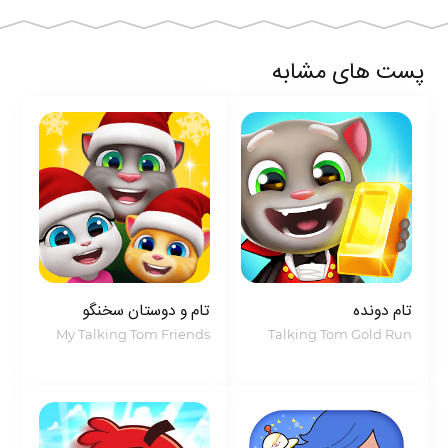
های کژوآل و
بازی شبیه‌ ساز حیوان
خانگی برای کودکان
است. نسخه‌های معمولی و مود شده بازی را می‌توانید به
پست های مشابه
صورت رایگان از میهن اپ دریافت کنید و با مراقبت از
گربه‌ی ملوس Bubbu، از دنیای جذاب این بازی لذت
ببرید.
موضوع این بازی از مدیریت و مراقبت گربه
بوبو
خارج
نمی‌شود. این گربه با احساسات و رفتارهای واقعی، به یک
دنیای پررنگ و پرماجرا تبدیل شده است. همچنین، نقاط
قوت گرافیکی بازی و امکانات گوناگون آن نیز آن را به یک
تام دونده
تام و دوستان سخنگو
تجربه سرگرم‌کننده و آموزنده برای کودکان تبدیل کرده است.
My Talking Tom Friends
Talking Tom Gold Run