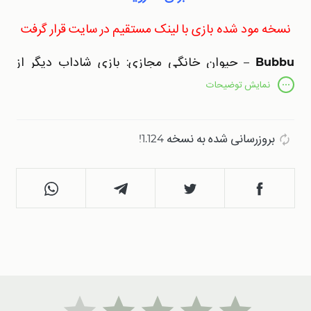
نسخه مود شده بازی با لینک مستقیم در سایت قرار گرفت
Bubbu
– حیوان خانگی مجازی: بازی شاداب دیگر از
استودیوی Bubadu در سبک کژوال و با گیم پلی مدیریتی
نمایش
توضیحات
است. این بازی برای دستگاه‌های موبایل و تبلت با سیستم
عامل اندروید به صورت رایگان منتشر شده و امکان خرید و
بروزرسانی شده به نسخه 1.124!
پرداخت درون برنامه‌ای را نیز داراست. می‌توانید این
بازی
را به همراه نسخه مود شده آن از میهن اپ در ایران دانلود
کنید. در این بازی، به دنیای یک گربه بامزه به نام
بوبو
می‌پیوندید و با وی در یک ماجراجویی شاد و پر رنگ
شرکت می‌کنید.
به عنوان یک دستیار و دوست صمیمی Bubbu، شما
مسئولیت‌های زیادی دارید. باید از او مراقبت کنید، غذا