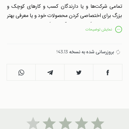
تمامی شرکت‌ها و یا دارندگان کسب و کارهای کوچک و
بزرگ برای اختصاصی کردن محصولات خود و یا معرفی بهتر
برند خود به دیگران، از یک آرم یا لوگو اختصاصی استفاده
نمایش
توضیحات
می‌کنند. این لوگوها نه تنها به عنوان نماد برند بلکه گاهی به
عنوان مهر هویت کسب و کار نیز مورد استفاده قرار می‌گیرند.
بروزرسانی شده به نسخه 43.13!
اما طراحی یک لوگو اختصاصی معمولاً هزینه‌بر و زمان‌بر
است. در برخی موارد، ممکن است خود داشته باشیم
ایده‌ای خاص برای طراحی لوگو دلخواه خود و خواهیم
داشت آن را به واقعیت بپیوندانیم. در چنین شرایطی،
استفاده از ابزارهای
طراحی لوگو
می‌تواند یک گزینه بسیار
مناسب باشد.
یکی از این ابزارها، “Logo Maker – Graphic Design &
Logo Templates Premium” است. این اپلیکیشن