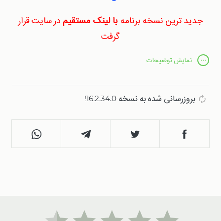
جدید ترین نسخه برنامه
با لینک مستقیم
در سایت قرار
گرفت
با مرور و بررسی فروشگاه‌ های اندرویدی و پلیرهای صوتی
نمایش
توضیحات
موجود در آن‌ها، می‌توان اظهار کرد که تمامی شرکت‌های
تولید کننده دستگاه‌ های هوشمند، پلیرهای اختصاصی خود
بروزرسانی شده به نسخه 16.2.34.0!
را دارند که به کاربران این امکان را می‌دهند تا فایل‌های
صوتی خود را با کیفیت پخش کنند. در میان این پلیرها،
پلیر
موزیک سامسونگ
یکی از برترین‌ها به حساب می‌آید.
این پلیر، با نام
Samsung Music
شناخته می‌شود که
توانسته است میلیون‌ ها کاربر را به خود جذب کند.
Samsung Music این امکان را فراهم کرده است که
کاربران به سادگی لیستی از انواع فرمت‌های صوتی مختلف