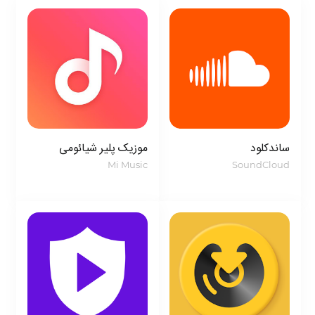
عبارتند از:
– پشتیبانی از انواع فرمت‌های صوتی از جمله MP3،
WMA، AAC و FLAC.
– امکان ایجاد لیست‌ های پخش شخصی و منحصر به فرد.
– دسته‌ بندی خودکار فایل‌های صوتی بر اساس آلبوم‌ها،
هنرمندان و ژانرهای مختلف.
ساندکلود
موزیک پلیر شیائومی
– قابلیت ارتباط با تبلت‌ها و تلویزیون‌ های اندرویدی از
Mi Music
SoundCloud
طریق فناوری‌ های DLNA و Screen mirroring.
– رابط کاربری بسیار زیبا و کاربرپسند.
– امکان استفاده از اکولایزر هفت باند برای تنظیم صدای
خروجی به‌طور شخصی.
این اپلیکیشن Samsung Music تاکنون بیش از 500
میلیون بار از
گوگل پلی
دانلود شده و امتیاز 4.4 از 5 را از